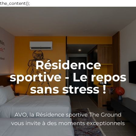
the_content();
Résidence
sportive - Le repos
sans stress !
AVO, la Résidence sportive The Ground
vous invite à des moments exceptionnels