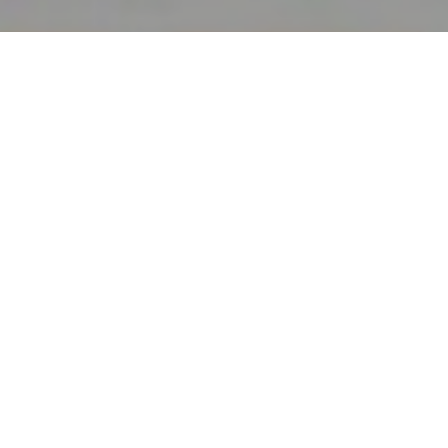
Une expérience unique
dans un univers
chic et moderne, accessible pour tous les
goûts et budgets !
The Ground vous offre toute une structure
à plusieurs étages abritant un grand
nombre de magasins qui vendent des
produits et services de qualité. Un large
choix entre vêtements, chaussures,
accessoires, les aires de restauration et les
salles de jeux, disponibles en un seul
endroit.