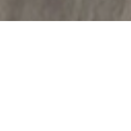
Préparez votre
corps pour la
performance
Exercices
Rééducation post-
d'échauffement
traumatique
spécifiques
Les blessures sont
Un bon échauffement
courantes chez les
avant l'entraînement ou
athlètes professionnels.
une compétition peut
Dans cette activité, nous