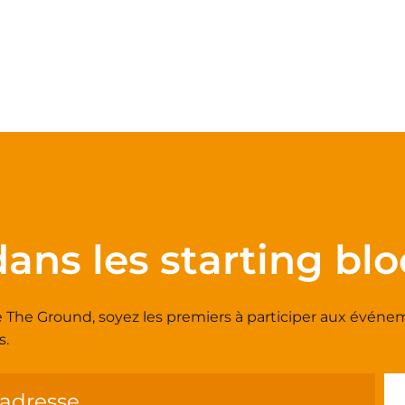
ans les starting blo
e The Ground, soyez les premiers à participer aux évé
s.