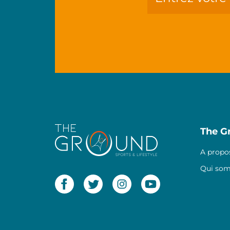
The G
A propo
Qui so