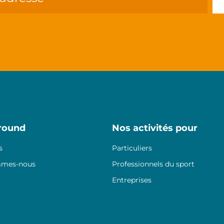
round
Nos activités pour
s
Particuliers
mmes-nous
Professionnels du sport
Entreprises